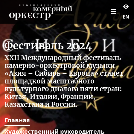
EN
Фестиваль 2024
XXII Международный фестиваль
камерно-оркестровой музыки
«Азия – Сибирь – Европа» станет
площадкой масштабного
культурного диалога пяти стран:
Китая, Италии, Франции,
Казахстана и России.
Главная
Художественный руководитель