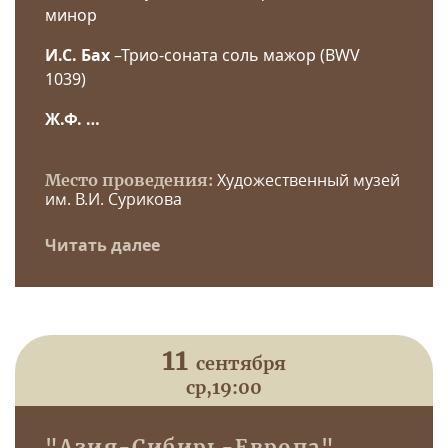
минор
И.С. Бах
–Трио-соната соль мажор (BWV
1039)
Ж.Ф. …
Художественный музей
Место проведения:
им. В.И. Сурикова
Читать далее
11
сентября
ср,
19:00
"Азия-Сибирь-Европа".