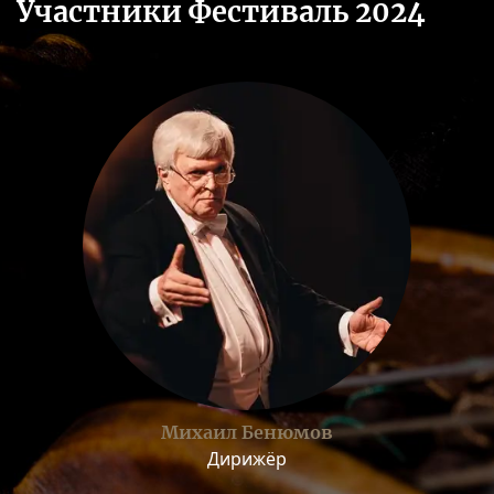
Участники Фестиваль 2024
Михаил Бенюмов
Дирижёр
о