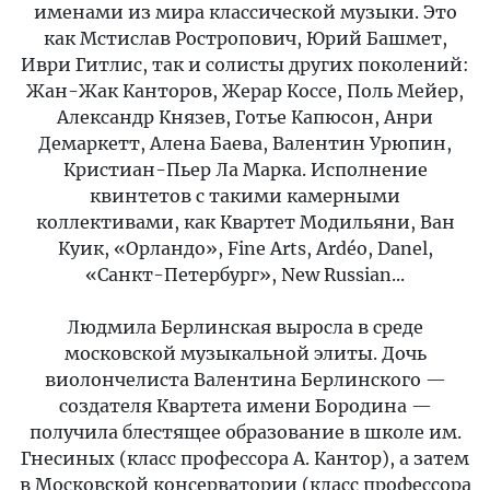
именами из мира классической музыки. Это
как Мстислав Ростропович, Юрий Башмет,
Иври Гитлис, так и солисты других поколений:
Жан-Жак Канторов, Жерар Коссе, Поль Мейер,
Александр Князев, Готье Капюсон, Анри
Демаркетт, Алена Баева, Валентин Урюпин,
Кристиан-Пьер Ла Марка. Исполнение
квинтетов с такими камерными
коллективами, как Квартет Модильяни, Ван
Куик, «Орландо», Fine Arts, Ardéo, Danel,
«Санкт-Петербург», New Russian...
Людмила Берлинская выросла в среде
московской музыкальной элиты. Дочь
виолончелиста Валентина Берлинского —
создателя Квартета имени Бородина —
получила блестящее образование в школе им.
Гнесиных (класс профессора А. Кантор), а затем
в Московской консерватории (класс профессора