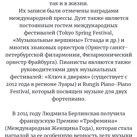
так и в жизни.
Их записи были отмечены наградами
международной прессы. Дуэт также является
постоянным гостем международных
фестивалей (Tokyo Spring Festival,
«Музыкальные вершины» Гстаада и др.) и
многих знаковых оркестров (Оркестр санкт-
петербургской филармонии, Филармонический
оркестр Фрайбурга). Пианисты являются также
руководителями двух музыкальных
фестивалей: «Ключ к дверям» (существует с
2012 года в регионе Луары) и Rungis Piano-Piano
Festival, который посвящен музыке для двух
фортепиано.
В 2014 году Людмила Берлинская получила
французскую Премию «Трофемина»
(Международная Женщина Года), которая стала
наградой за ее особенную верность делу музыки