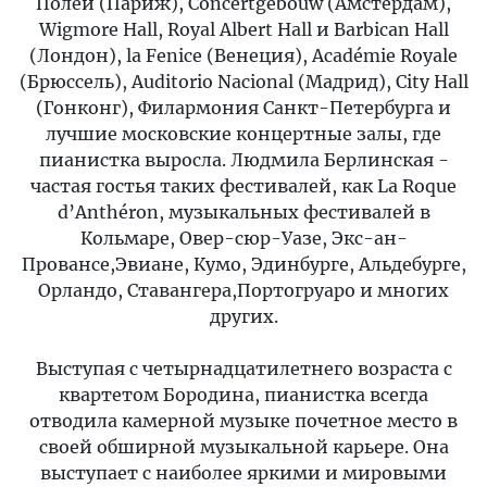
Полей (Париж), Concertgebouw (Амстердам),
Wigmore Hall, Royal Albert Hall и Barbican Hall
(Лондон), la Fenice (Венеция), Académie Royale
(Брюссель), Auditorio Nacional (Мадрид), City Hall
(Гонконг), Филармония Санкт-Петербурга и
лучшие московские концертные залы, где
пианистка выросла. Людмила Берлинская -
частая гостья таких фестивалей, как La Roque
d’Anthéron, музыкальных фестивалей в
Кольмаре, Овер-сюр-Уазе, Экс-ан-
Провансе,Эвиане, Кумо, Эдинбурге, Альдебурге,
Орландо, Ставангера,Портогруаро и многих
других.
Выступая с четырнадцатилетнего возраста с
квартетом Бородина, пианистка всегда
отводила камерной музыке почетное место в
своей обширной музыкальной карьере. Она
выступает с наиболее яркими и мировыми